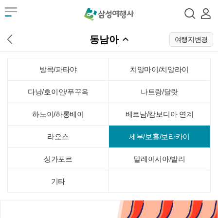
동남아
여행지변경
방콕/파타야
치앙마이/치앙라이
다낭/호이안/푸꾸옥
나트랑/달랏
하노이/하롱베이
베트남/캄보디아 연계
라오스
세부/보홀/보라카이
싱가포르
말레이시아/발리
기타