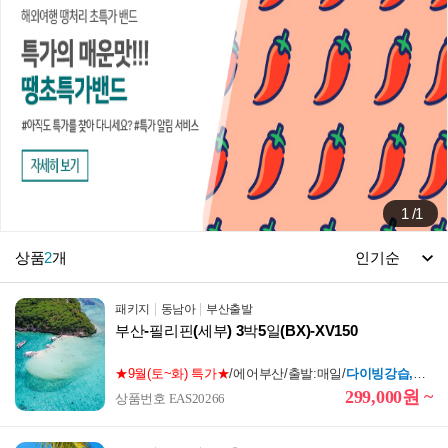
1
/
1
상품
2
개
패키지
동남아
부산출발
부산-필리핀(세부) 3박5일(BX)-XV150
★9월(토~화) 특가★
/에어부산/출발:매일/
다이빙강습,오일마사지 60분
299,000원 ~
상품번호 EAS20266